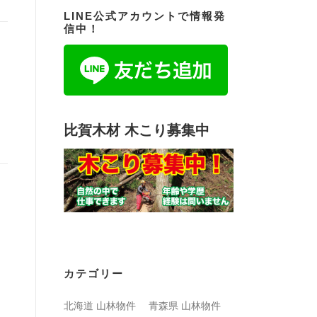
LINE公式アカウントで情報発
信中！
比賀木材 木こり募集中
カテゴリー
北海道 山林物件
青森県 山林物件