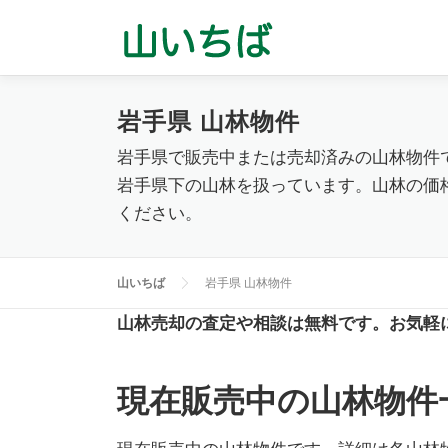
コ
ン
テ
ン
岩手県 山林物件
ツ
へ
岩手県で販売中または売却済みの山林物件
ス
岩手県下の山林を扱っています。山林の価
キ
ください。
ッ
プ
山いちば
岩手県 山林物件
山林売却の査定や相談は無料です。お気軽
現在販売中の山林物件