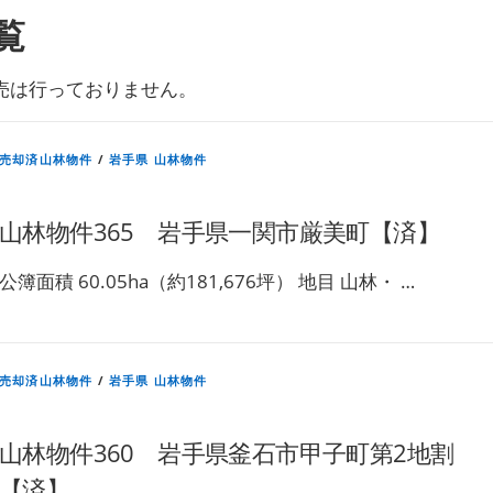
覧
売は行っておりません。
売却済山林物件
/
岩手県 山林物件
山林物件365 岩手県一関市厳美町【済】
公簿面積 60.05ha（約181,676坪） 地目 山林・ …
売却済山林物件
/
岩手県 山林物件
山林物件360 岩手県釜石市甲子町第2地割
【済】