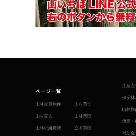
注意点
ページ一覧
保安林
山林売買物件
山を買う
山林物
山を売る
山林買取
放棄・
山林の維持費
立木買取
補助金