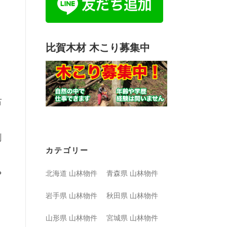
比賀木材 木こり募集中
占
割
カテゴリー
や
北海道 山林物件
青森県 山林物件
岩手県 山林物件
秋田県 山林物件
山形県 山林物件
宮城県 山林物件