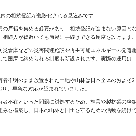
以内の相続登記が義務化される見込みです。
員の戸籍を集める必要があり、相続登記が進まない原因と
、相続人が複数いても簡易に手続きできる制度を設けます
防災倉庫などの災害関連施設や再生可能エネルギーの発電
して国庫に納められる制度も新設されます。実際の運用は
有者不明のまま放置された土地や山林は日本全体のおよそ2
ており、早急な対応が望まれていました。
有者不在といった問題に対処するため、林業や製材業の枠
組みを構築し、日本の山林と国土を守るための活動を続け