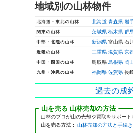
地域別の山林物件
北海道
青森県
岩
北海道・東北の山林
茨城県
栃木県
群
関東の山林
新潟県
富山県 石
中部・北陸の山林
三重県
滋賀県
京
近畿の山林
鳥取県
島根県
岡
中国・四国の山林
福岡県
佐賀県
長
九州・沖縄の山林
過去の成
山を売る 山林売却の方法
山林のプロが山の売却や買取をサポート
山を売る方法：
山林売却の方法と手続き