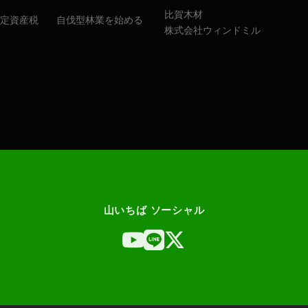
林
比賀木材
物
固定資産税
自伐型林業を始める
株式会社ウィンドミル
件
山いちば ソーシャル