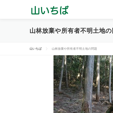
コ
ン
テ
ン
山林放棄や所有者不明土地の
ツ
へ
ス
山いちば
山林放棄や所有者不明土地の問題
キ
ッ
プ