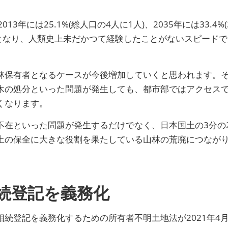
年には25.1%(総人口の4人に1人)、2035年には33.4%(
人に1人)となり、人類史上未だかつて経験したことがないスピードで
林保有者となるケースが今後増加していくと思われます。
木の処分といった問題が発生しても、都市部ではアクセス
くなります。
不在といった問題が発生するだけでなく、日本国土の3分の
土の保全に大きな役割を果たしている山林の荒廃につなが
続登記を義務化
続登記を義務化するための所有者不明土地法が2021年4