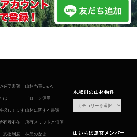
や必要書類
山林売買Q＆A
地域別の山林物件
とは
ドローン運用
地
域
件探してます
山林に関する書類
別
所有者不在
所有メリットと価値
の
山
山いちば運営メンバー
・支援制度
林業の歴史