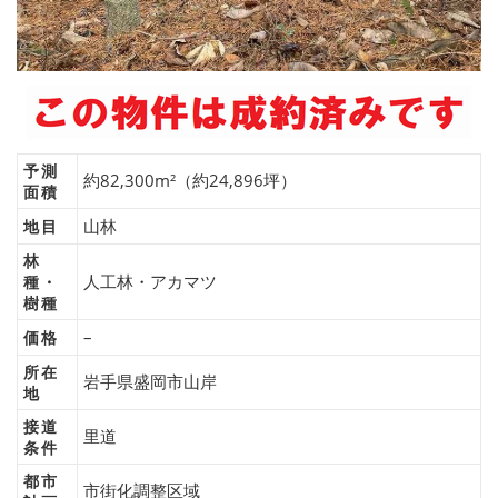
予測
約82,300m²（約24,896坪）
面積
山林
地目
林
人工林・アカマツ
種・
樹種
–
価格
所在
岩手県盛岡市山岸
地
接道
里道
条件
都市
市街化調整区域