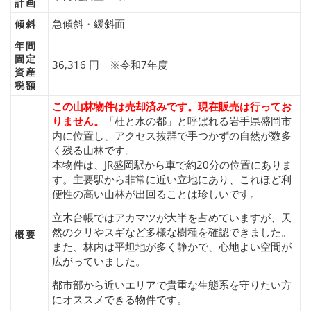
計画
急傾斜・緩斜面
傾斜
年間
固定
36,316 円 ※令和7年度
資産
税額
この山林物件は売却済みです。現在販売は行ってお
りません。
「杜と水の都」と呼ばれる岩手県盛岡市
内に位置し、アクセス抜群で手つかずの自然が数多
く残る山林です。
本物件は、JR盛岡駅から車で約20分の位置にありま
す。主要駅から非常に近い立地にあり、これほど利
便性の高い山林が出回ることは珍しいです。
立木台帳ではアカマツが大半を占めていますが、天
然のクリやスギなど多様な樹種を確認できました。
概要
また、林内は平坦地が多く静かで、心地よい空間が
広がっていました。
都市部から近いエリアで貴重な生態系を守りたい方
にオススメできる物件です。