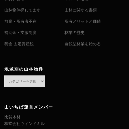
山林物件探してます
山林に関する書類
放棄・所有者不在
所有メリットと価値
補助金・支援制度
林業の歴史
税金 固定資産税
自伐型林業を始める
地域別の山林物件
地
域
別
の
山
山いちば運営メンバー
林
比賀木材
物
株式会社ウィンドミル
件