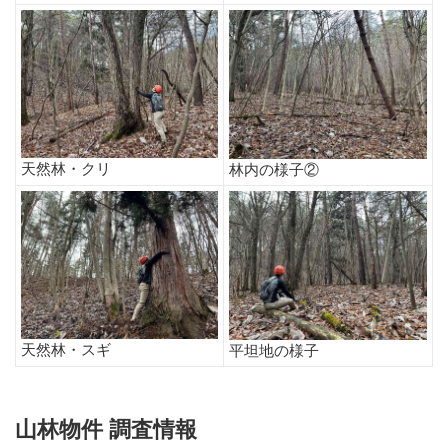
天然林・クリ
林内の様子②
天然林・スギ
平坦地の様子
山林物件 調査情報