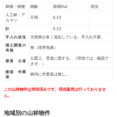
林種・樹種
樹齢
面積(ha)
現況
人工林・ア
不明
8.23
カマツ
8.23
計
天然林が多く混在している。手入れ不要。
手入れ状況
国土調査の
無（境界免責）
有無
公図上、里道に面する。（現地では、確認で
接道 公道
きず。）
接道 作業
林内に作業道は無し。
道
この山林物件は売却済みです。現在販売は行っておりませ
ん。
地域別の山林物件