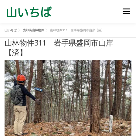
コ
ン
メニュ
テ
ン
山いちば
売却済山林物件
山林物件311 岩手県盛岡市山岸【済】
ツ
山林売買物件
山を買う
山を売る
山林管理
へ
山林物件311 岩手県盛岡市山岸
ス
【済】
キ
立木買取
会社概要
お問い合わせ
ッ
プ