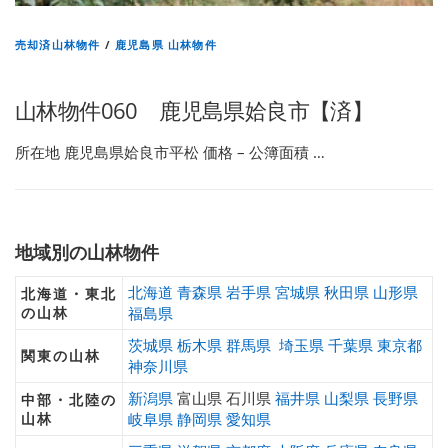
売却済山林物件
/
鹿児島県 山林物件
山林物件060 鹿児島県姶良市【済】
所在地 鹿児島県姶良市平松 価格 – 公簿面積 …
地域別の山林物件
北海道
青森県
岩手県
宮城県
秋田県
山形県
北海道・東北
の山林
福島県
茨城県
栃木県
群馬県
埼玉県
千葉県
東京都
関東の山林
神奈川県
新潟県
富山県 石川県
福井県
山梨県
長野県
中部・北陸の
山林
岐阜県
静岡県
愛知県