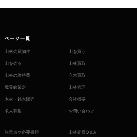
ページ一覧
山林売買物件
山を買う
山を売る
山林買取
山林の維持費
立木買取
境界線策定
山林管理
木材・銘木販売
会社概要
求人募集
お問い合わせ
注意点や必要書類
山林売買Q＆A