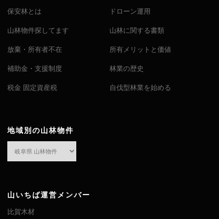
保安林とは
ドローン運用
山林物件探してます
山林に関する書類
放棄・所有者不在
所有メリットと価値
補助金・支援制度
林業の歴史
税金 固定資産税
自伐型林業を始める
地域別の山林物件
地
域
別
の
山
山いちば運営メンバー
林
比賀木材
物