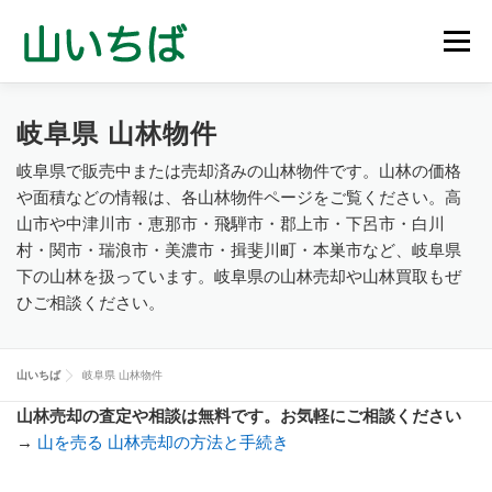
コ
ン
メニュ
テ
ン
ツ
山林売買物件
山を買う
山を売る
山林管理
岐阜県 山林物件
へ
ス
岐阜県で販売中または売却済みの山林物件です。山林の価格
キ
や面積などの情報は、各山林物件ページをご覧ください。高
立木買取
会社概要
お問い合わせ
ッ
山市や中津川市・恵那市・飛騨市・郡上市・下呂市・白川
プ
村・関市・瑞浪市・美濃市・揖斐川町・本巣市など、岐阜県
下の山林を扱っています。岐阜県の山林売却や山林買取もぜ
ひご相談ください。
山いちば
岐阜県 山林物件
山林売却の査定や相談は無料です。お気軽にご相談ください
→
山を売る 山林売却の方法と手続き