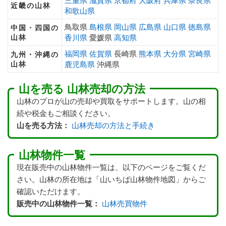
三重県
滋賀県
京都府
大阪府
兵庫県
奈良県
近畿の山林
和歌山県
鳥取県
島根県
岡山県
広島県
山口県
徳島県
中国・四国の
山林
香川県
愛媛県
高知県
福岡県
佐賀県
長崎県
熊本県
大分県
宮崎県
九州・沖縄の
山林
鹿児島県
沖縄県
山を売る 山林売却の方法
山林のプロが山の売却や買取をサポートします。山の相
続や税金もご相談ください。
山を売る方法：
山林売却の方法と手続き
山林物件一覧
現在販売中の山林物件一覧は、以下のページをご覧くだ
さい。山林の所在地は「山いちば山林物件地図」からご
確認いただけます。
販売中の山林物件一覧：
山林売買物件