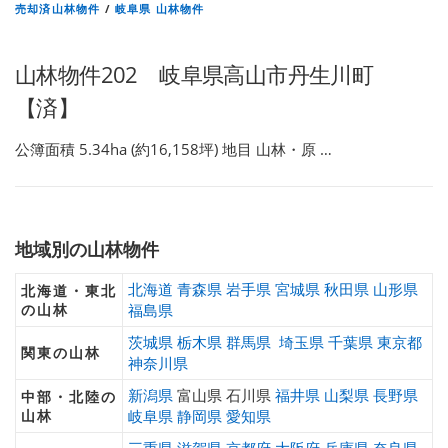
売却済山林物件
/
岐阜県 山林物件
山林物件202 岐阜県高山市丹生川町
【済】
公簿面積 5.34ha (約16,158坪) 地目 山林・原 …
地域別の山林物件
北海道
青森県
岩手県
宮城県
秋田県
山形県
北海道・東北
の山林
福島県
茨城県
栃木県
群馬県
埼玉県
千葉県
東京都
関東の山林
神奈川県
新潟県
富山県 石川県
福井県
山梨県
長野県
中部・北陸の
山林
岐阜県
静岡県
愛知県