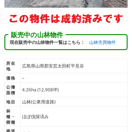
販売中の山林物件
現在販売中の山林物件一覧はこちら：
山林売買物件
所在
広島県山県郡安芸太田町平見谷
地
–
価格
公簿
4.26ha (12,908坪)
面積
山林(公衆用道路)
地目
林
ほぼ伐採済み
種・
樹種
接道