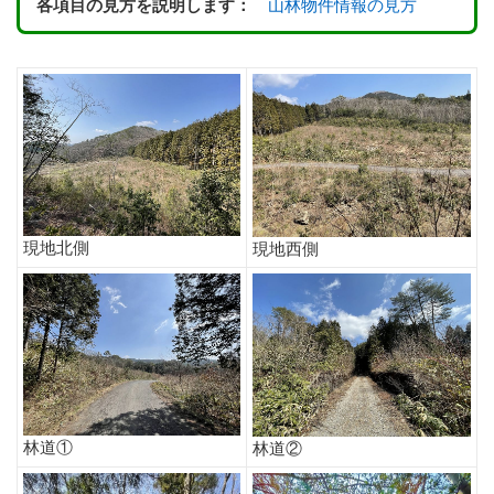
各項目の見方を説明します：
山林物件情報の見方
現地北側
現地西側
林道①
林道②