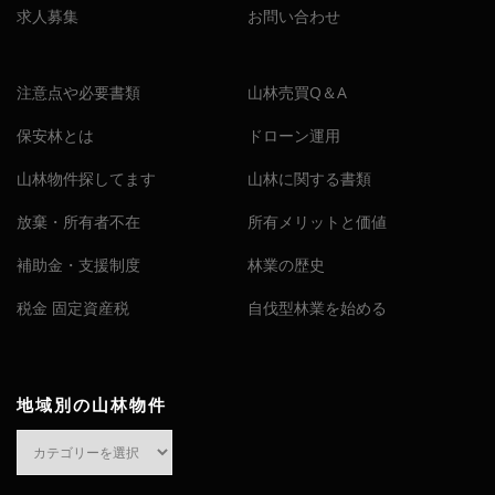
求人募集
お問い合わせ
注意点や必要書類
山林売買Q＆A
保安林とは
ドローン運用
山林物件探してます
山林に関する書類
放棄・所有者不在
所有メリットと価値
補助金・支援制度
林業の歴史
税金 固定資産税
自伐型林業を始める
地域別の山林物件
地
域
別