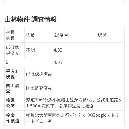
山林物件 調査情報
林種・
樹齢
面積(ha)
現況
樹種
ほぼ伐
不明
4.03
採済み
4.03
計
手入れ
ほぼ伐採済み
状況
国土調
国土調査済み
査
県道306号線(小原猪山線から)から、公衆用道路を
接道
公道
1,500m程南下、公衆用道路に接道。
幅員は大型車両の走行が十分か ※Googleストリ
接道
作業道
ートビュー有