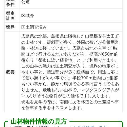
公道
条件
都市
区域外
計画
国土調査済み
境界
広島県の北部、島根県に隣接した山県郡安芸太田町
の山林です。緩斜面が多く、外周の殆どが公衆用道
路・林道に接しています。広島市街地から車で1時
間ほどで行ける立地でありながら、標高が650m前
後あり「都市に近い避暑地」として利用できます。
この山林の魅力は国土調査が入り、境界の特定がし
やすい事と、接道部分が多く緩斜面で、用途に応じ
概要
て使い勝手がいい事です。半径300m圏内には集落
もない事から、静かな環境である事は言うまでもあ
りません。飛地もない山林で、マツダスタジアムが
2つ入りそうな物件がこの価格で手に入ります。
現地を見学の際は、南側にある林道との三差路へ車
を停車する事をオススメします。
山林物件情報の見方