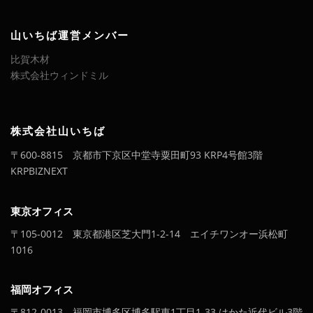
の
山
山いちば運営メンバー
林
比賀木材
物
株式会社ウィンドミル
件
株式会社山いちば
〒600-8815 京都市下京区中堂寺粟田町93 KRP4号館3階
KRPBIZNEXT
東京オフィス
〒105-0012 東京都港区芝大門1-2-14 エイチワンオー浜松町
1016
福岡オフィス
〒812-0013 福岡市博多区博多駅東1丁目1-33 はかた近代ビル3階