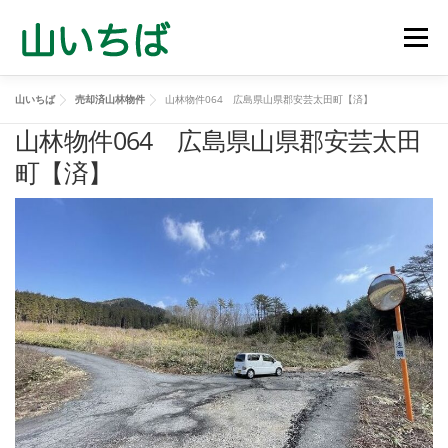
コ
ン
メニュ
テ
ン
山いちば
売却済山林物件
山林物件064 広島県山県郡安芸太田町【済】
ツ
山林売買物件
山を買う
山を売る
山林管理
へ
山林物件064 広島県山県郡安芸太田
ス
町【済】
キ
立木買取
会社概要
お問い合わせ
ッ
プ