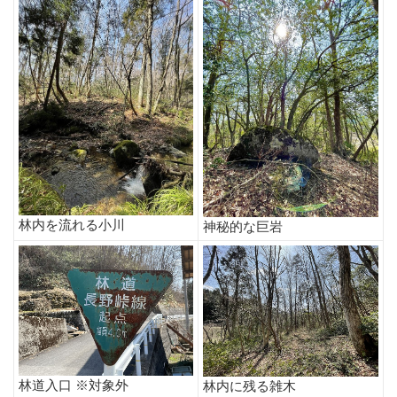
林内を流れる小川
神秘的な巨岩
林道入口 ※対象外
林内に残る雑木