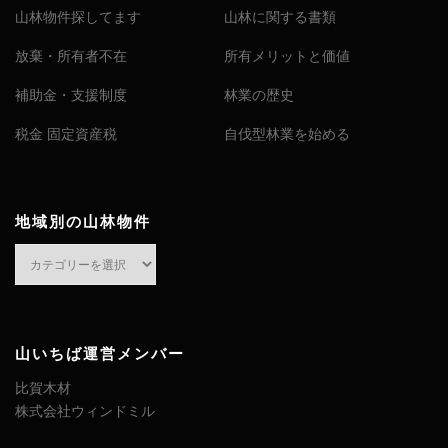
山林物件探してます
山林に関する書類
放棄・所有者不在
所有メリットと価値
補助金・支援制度
林業の歴史
税金 固定資産税
自伐型林業を始める
地域別の山林物件
地
域
別
の
山
山いちば運営メンバー
林
比賀木材
物
株式会社ウィンドミル
件