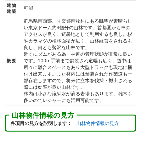
建物
可能
建築
群馬県南西部、甘楽郡南牧村にある眺望が素晴らし
い東京ドーム約4個分の山林です。首都圏から車の
アクセスが良く、避暑地として利用するも良し。杉
やカラマツの植林面積が広く、山林経営をされるも
良し。何とも贅沢な山林です。
近くにダムがある為、林道の管理状態が非常に良い
です。100m手前まで舗装され道幅も広く、道中は
概要
所々に離合スペースもあり大型トラックも現地に横
付け出来ます。また林内には舗装された作業道も一
部存在しますので、将来に立木を伐採・搬出される
際には効率が良い山林です。
林内は小さな滝や水が滴る岩場もあります。雑木も
多いのでレジャーにも活用可能です。
山林物件情報の見方
各項目の見方を説明します：
山林物件情報の見方