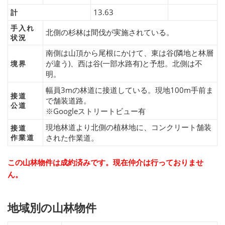
13.63
計
手入れ
北側の杉林は間伐が実施されている。
状況
南側は山頂から尾根にかけて、東は谷(隣地と林層
が違う)、西は谷(一部水路有)と予想。北側は不
境界
明。
幅員3mの林道に接道している。現地100m手前ま
接道
で舗装道路。
公道
※Googleストリートビュー有
現地林道より北側の植林地に、コンクリート舗装
接道
作業道
された作業道。
この山林物件は成約済みです。現在仲介は行っておりませ
ん。
地域別の山林物件