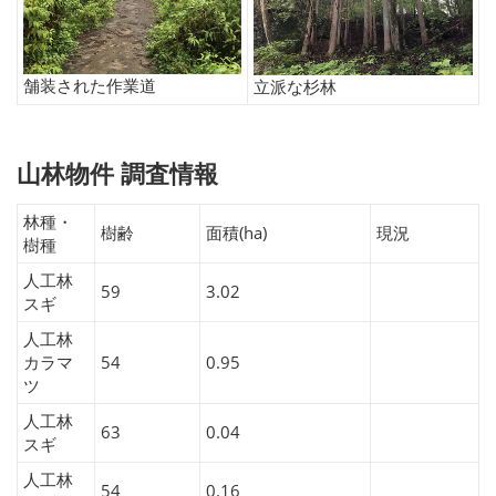
舗装された作業道
立派な杉林
山林物件 調査情報
林種・
樹齢
面積(ha)
現況
樹種
人工林
59
3.02
スギ
人工林
カラマ
54
0.95
ツ
人工林
63
0.04
スギ
人工林
54
0.16