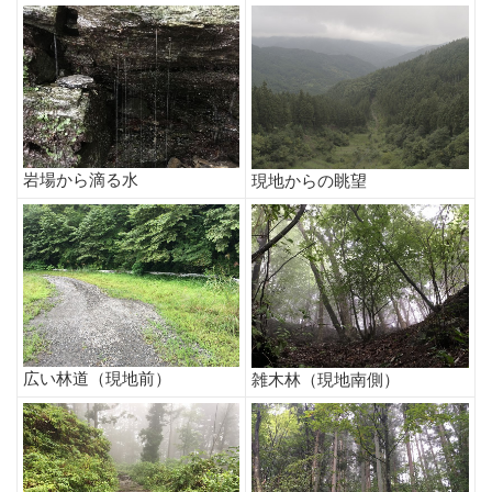
岩場から滴る水
現地からの眺望
広い林道（現地前）
雑木林（現地南側）