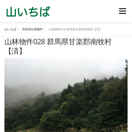
コ
ン
メニュ
テ
ン
山いちば
売却済山林物件
山林物件028 群馬県甘楽郡南牧村【済】
ツ
山林売買物件
山を買う
山を売る
山林管理
へ
山林物件028 群馬県甘楽郡南牧村
ス
【済】
キ
立木買取
会社概要
お問い合わせ
ッ
プ