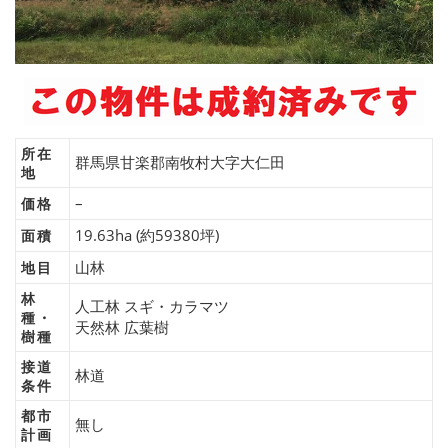
所在
群馬県甘楽郡南牧村大字大仁田
地
–
価格
19.63ha (約59380坪)
面積
山林
地目
林
人工林 スギ・カラマツ
種・
天然林 広葉樹
樹種
接道
林道
条件
都市
無し
計画